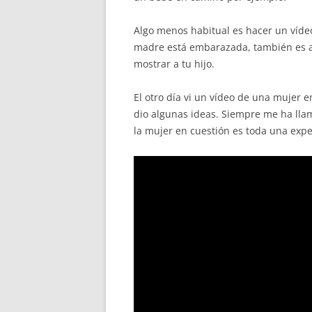
Algo menos habitual es hacer un vídeo 
madre está embarazada, también es al
mostrar a tu hijo.
El otro día vi un vídeo de una mujer 
dio algunas ideas. Siempre me ha llam
la mujer en cuestión es toda una expe