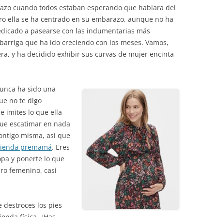
arazo cuando todos estaban esperando que hablara del
ro ella se ha centrado en su embarazo, aunque no ha
edicado a pasearse con las indumentarias más
arriga que ha ido creciendo con los meses. Vamos,
a, y ha decidido exhibir sus curvas de mujer encinta
unca ha sido una
ue no te digo
e imites lo que ella
que escatimar en nada
contigo misma, así que
tienda premamá
. Eres
opa y ponerte lo que
ero femenino, casi
e destroces los pies
enda física. ¿Has