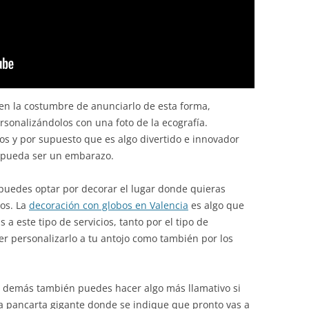
nen la costumbre de anunciarlo de esta forma,
rsonalizándolos con una foto de la ecografía.
s y por supuesto que es algo divertido e innovador
o pueda ser un embarazo.
 puedes optar por decorar el lugar donde quieras
gos. La
decoración con globos en Valencia
es algo que
 a este tipo de servicios, tanto por el tipo de
r personalizarlo a tu antojo como también por los
 y demás también puedes hacer algo más llamativo si
a pancarta gigante donde se indique que pronto vas a