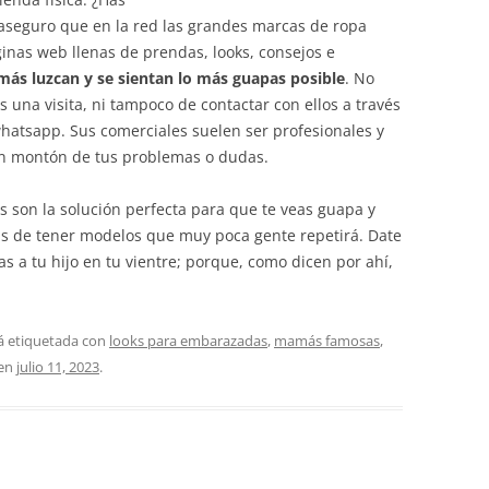
 aseguro que en la red las grandes marcas de ropa
inas web llenas de prendas, looks, consejos e
más luzcan y se sientan lo más guapas posible
. No
 una visita, ni tampoco de contactar con ellos a través
 whatsapp. Sus comerciales suelen ser profesionales y
un montón de tus problemas o dudas.
 son la solución perfecta para que te veas guapa y
s de tener modelos que muy poca gente repetirá. Date
s a tu hijo en tu vientre; porque, como dicen por ahí,
á etiquetada con
looks para embarazadas
,
mamás famosas
,
en
julio 11, 2023
.