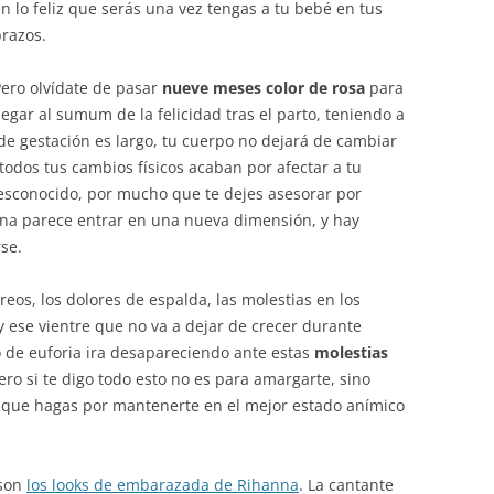
n lo feliz que serás una vez tengas a tu bebé en tus
razos.
ero olvídate de pasar
nueve meses color de rosa
para
legar al sumum de la felicidad tras el parto, teniendo a
de gestación es largo, tu cuerpo no dejará de cambiar
odos tus cambios físicos acaban por afectar a tu
desconocido, por mucho que te dejes asesorar por
 una parece entrar en una nueva dimensión, y hay
rse.
eos, los dolores de espalda, las molestias en los
 ese vientre que no va a dejar de crecer durante
 de euforia ira desapareciendo ante estas
molestias
 Pero si te digo todo esto no es para amargarte, sino
 que hagas por mantenerte en el mejor estado anímico
 son
los looks de embarazada de Rihanna
. La cantante